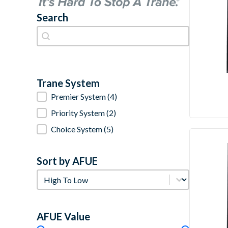
Search
Search
Search
Trane System
Trane System
Premier System
(4)
Priority System
(2)
Choice System
(5)
Sort by AFUE
Sort by AFUE
Sort by AFUE
AFUE Value