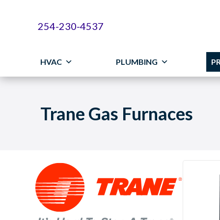
Skip
Skip
Site
to
to
map
254-230-4537
Content
navigation
HVAC
PLUMBING
P
Trane Gas Furnaces