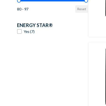
AFUE Value
80 - 97
Reset
ENERGY STAR®
ENERGY STAR®
Yes
(7)